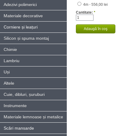
Adezivi polimerici
4m - 556,00 lei
Cantitate:
*
Materiale decorative
Corniere și leațuri
Silicon și spuma montaj
Chimie
Lambriu
Uși
Altele
Cuie, dibluri, șuruburi
Instrumente
Materiale lemnoase și metalice
Scări mansarde