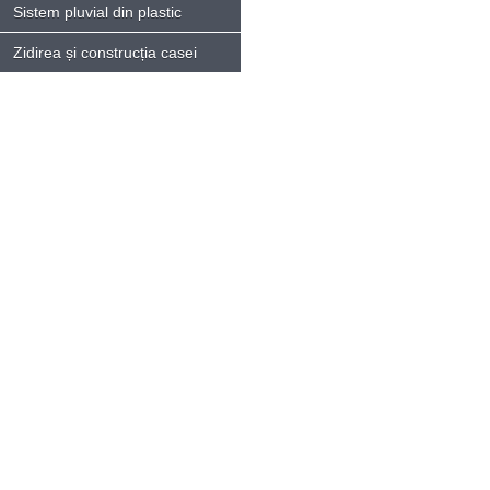
Sistem pluvial din plastic
Zidirea și construcția casei