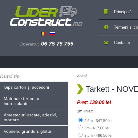
Principală
Termeni si con
Contacte
06 75 75 755
Operator:
După tip
Acasă
Tarkett - NOV
Gips carton și accesorii
Materiale termo și
Preţ:
139,00 lei
hidroizolante
1m liniar:
Amestecuri uscate, adezivi,
mortare
2,5m - 347,50 lei
3m - 417,00 lei
Vopsele, grunduri, gleturi
3,5m - 486,50 lei