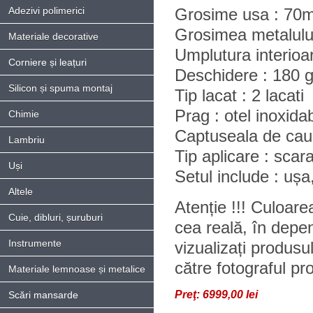
Adezivi polimerici
Grosime usa : 70
Grosimea metalului
Materiale decorative
Umplutura interioa
Corniere și leațuri
Deschidere : 180 g
Silicon și spuma montaj
Tip lacat : 2 lacati
Prag : otel inoxidab
Chimie
Captuseala de cauc
Lambriu
Tip aplicare : scara
Uși
Setul include : ușa
Altele
Atenție !!! Culoare
Cuie, dibluri, șuruburi
cea reală, în depe
Instrumente
vizualizați produsu
către fotograful pro
Materiale lemnoase și metalice
Preţ:
6999,00 lei
Scări mansarde