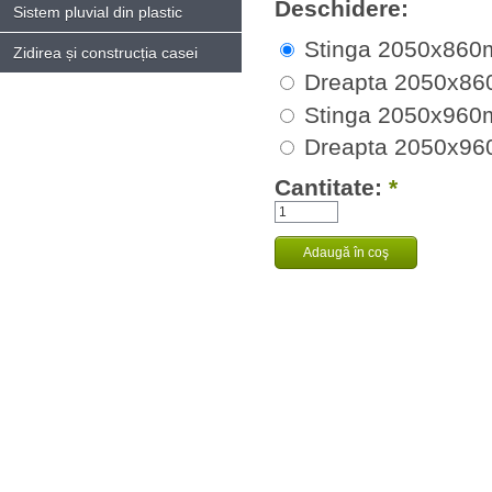
Deschidere:
Sistem pluvial din plastic
Stinga 2050x86
Zidirea și construcția casei
Dreapta 2050x8
Stinga 2050x96
Dreapta 2050x9
Cantitate:
*