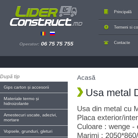
Principală
Termeni si con
Contacte
06 75 75 755
Operator:
După tip
Acasă
Gips carton și accesorii
Usa metal 
Materiale termo și
hidroizolante
Usa din metal cu 
Amestecuri uscate, adezivi,
Placa exterior/int
mortare
Culoare : wenge - e
Vopsele, grunduri, gleturi
Marimi : 2050*860