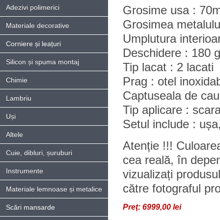
Adezivi polimerici
Grosime usa : 70
Grosimea metalului
Materiale decorative
Umplutura interioa
Corniere și leațuri
Deschidere : 180 g
Silicon și spuma montaj
Tip lacat : 2 lacati
Prag : otel inoxidab
Chimie
Captuseala de cauc
Lambriu
Tip aplicare : scara
Uși
Setul include : ușa
Altele
Atenție !!! Culoare
Cuie, dibluri, șuruburi
cea reală, în depe
Instrumente
vizualizați produsu
către fotograful pro
Materiale lemnoase și metalice
Preţ:
6999,00 lei
Scări mansarde