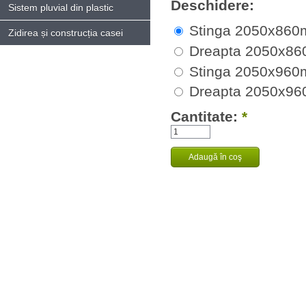
Deschidere:
Sistem pluvial din plastic
Stinga 2050x86
Zidirea și construcția casei
Dreapta 2050x8
Stinga 2050x96
Dreapta 2050x9
Cantitate:
*