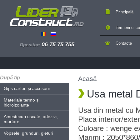
Principală
Termeni si con
Contacte
06 75 75 755
Operator:
După tip
Acasă
Gips carton și accesorii
Usa metal 
Materiale termo și
hidroizolante
Usa din metal cu 
Amestecuri uscate, adezivi,
Placa interior/ext
mortare
Culoare : wenge ex
Vopsele, grunduri, gleturi
Marimi : 2050*860