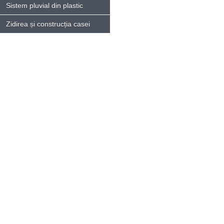
Sistem pluvial din plastic
Zidirea și construcția casei