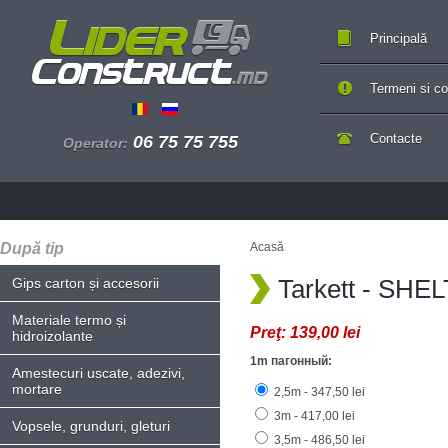
Principală
Termeni si con
Contacte
06 75 75 755
Operator:
După tip
Acasă
Tarkett - SHE
Gips carton și accesorii
Materiale termo și
Preţ:
139,00 lei
hidroizolante
1m пагонный:
Amestecuri uscate, adezivi,
mortare
2,5m - 347,50 lei
3m - 417,00 lei
Vopsele, grunduri, gleturi
3,5m - 486,50 lei