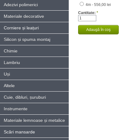
Adezivi polimerici
4m - 556,00 lei
Cantitate:
*
Materiale decorative
Corniere și leațuri
Silicon și spuma montaj
Chimie
Lambriu
Uși
Altele
Cuie, dibluri, șuruburi
Instrumente
Materiale lemnoase și metalice
Scări mansarde